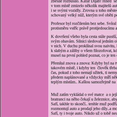
zběsile rozbušilo. Kafar Dijáb! Hned se
v tom místě zmizelo několik majitelů au
i se svými vozidly. Zrovna u toho měst
schovaný velký nůž, kterým své oběti p
Profesor byl rozčilením bez sebe. Svír
protisměru vstříc právě protijedoucímu a
K dovršení všeho byla cesta stále pustší,
svým obavám. Silnici sledoval jedním 
v nich. V duchu proklínal svou naivitu,
k slabým a záliby o všem filozofovat, k
musel na první pohled poznat, co je ten 
P
řemítal znova a znova: Kdyby byl na tv
takovém místě, i kdyby ten člověk třeba 
čas, pokud z toho nemají užitek, ti nemy
předem naplánované a vždycky míří něka
teplým místům.. Kašlou samozřejmě na n
Muž zatím vykládal o své matce a o její 
bratranci na něho čekají u železnice, 
Safí, takhle to skončí.. tenhle muž podř
rozmontují auto a prodají jeho díly..a m
Safí, ty i tvoje auto. Nikdo už o tobě ne