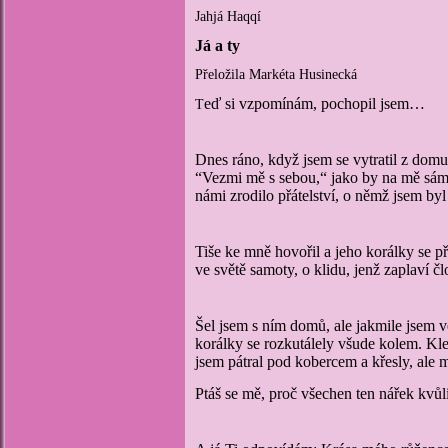
Jahjá Haqqí
Já a ty
Přeložila Markéta Husinecká
eď si vzpomínám, pochopil jsem…
T
Dnes ráno, když jsem se vytratil z domu
“Vezmi mě s sebou,“ jako by na mě sám 
námi zrodilo přátelství, o němž jsem by
Tiše ke mně hovořil a jeho korálky se p
ve světě samoty, o klidu, jenž zaplaví č
Šel jsem s ním domů, ale jakmile jsem veš
korálky se rozkutálely všude kolem. Kle
jsem pátral pod kobercem a křesly, ale 
Ptáš se mě, proč všechen ten nářek kvů