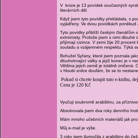
V knize je 13 povídek současných syrsk
literárních děl.
Když jsem tyto povídky překládala, s post
vyjádřeny. Ve dvou povídkách poněkud a
Tyto povídky přiblíží českým čtenářům 
extrémisty. Protože jsem s nimi dlouhé de
přijímají cizince. V zemi žije 20 procen
souladu a vzájemném respektu. Týká se
Bohužel Syřany, které jsem poznala jako
dlouhotrvající války a jejíž konec je v 
Většina jejich země je totálně zničená. 
v hloubi srdce doufám, že se to nestane
Pokud si chcete koupit tuto e-knihu, de
Cena je 120 Kč
Vyučuji soukromě arabštinu, za příznivo
Absolvovala jsem dva roky denního Inst
Mám mnoho učebních materiálů jak pro 
Můj e-mail je výše.
3 roky jsem tlumočila z arabštiny do češ