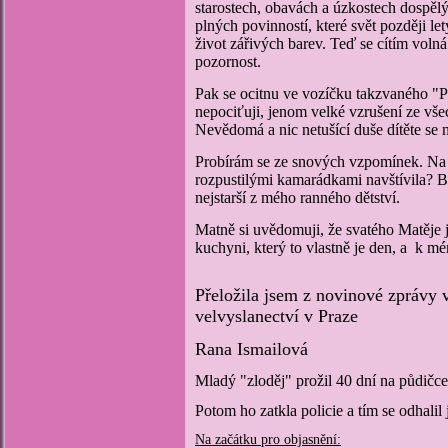
starostech, obavách a úzkostech dospěl
plných povinností, které svět později le
život zářivých barev. Teď se cítím vol
pozornost.
Pak se ocitnu ve vozíčku takzvaného "Pe
nepociťuji, jenom velké vzrušení ze všec
Nevědomá a nic netušící duše dítěte se 
Probírám se ze snových vzpomínek. Na k
rozpustilými kamarádkami navštívila? By
nejstarší z mého ranného dětství.
Matně si uvědomuji, že svatého Matěje j
kuchyni, který to vlastně je den, a k m
Přeložila jsem z novinové zprávy 
velvyslanectví v Praze
Rana Ismailová
Mladý "zloděj" prožil 40 dní na půdičce
Potom ho zatkla policie a tím se odhalil
Na začátku pro objasnění: