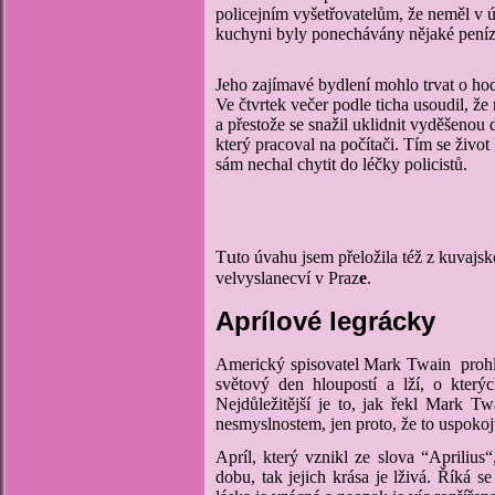
policejním vyšetřovatelům, že neměl v ú
kuchyni byly ponechávány nějaké peníze 
Jeho zajímavé bydlení mohlo trvat o hodn
Ve čtvrtek večer podle ticha usoudil, že
a přestože se snažil uklidnit vyděšenou 
který pracoval na počítači. Tím se živ
sám nechal chytit do léčky policistů.
u
T
to úvahu jsem přeložila též z kuvaj
velvyslanecví v Pra
z
e
.
Aprílové legrácky
Americký spisovatel Mark Twain prohlási
světový den hloupostí a lží, o který
Nejdůležitější je to, jak řekl Mark 
nesmyslnostem, jen proto, že to uspokoju
Apríl, který vznikl ze slova “Aprilius
dobu, tak jejich krása je lživá. Říká 