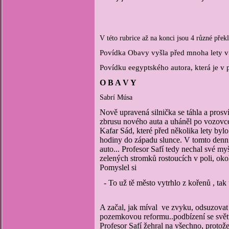
V této rubrice až na konci jsou 4 různé př
Povídka Obavy vyšla před
mnoha lety v
Povídku eegyptského autora, která je v p
O B A V Y
Sabrí Músa
N
ově upravená silnička se táhla a pros
zbrusu nového auta a uháněl po vozovce,
Kafar Sád, které před několika lety byl
hodiny do západu slunce. V tomto denn
auto... Profesor Safí tedy nechal své my
zelených stromků rostoucích v poli, oko
Pomyslel si
A začal, jak míval ve zvyku, odsuzovat s
pozemkovou reformu..podbízení se světu i
Profesor Safí žehral na všechno, protož