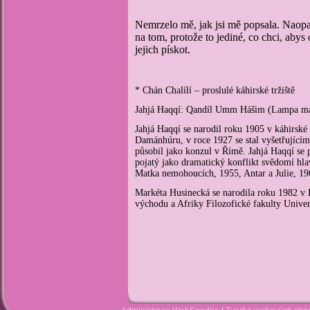
Nemrzelo mě, jak jsi mě popsala. Naopak
na tom, protože to jediné, co chci, abys 
jejich pískot.
* Chán Chalílí – proslulé káhirské tržiště
Jahjá Haqqí: Qandíl Umm Hášim (Lampa matk
Jahjá Haqqí se narodil roku 1905 v káhirské 
Damánhúru, v roce 1927 se stal vyšetřující
působil jako konzul v Římě. Jahjá Haqqí se
pojatý jako dramatický konflikt svědomí hla
Matka nemohoucích, 1955, Antar a Julie, 196
Markéta Husinecká se narodila roku 1982 v P
východu a Afriky Filozofické fakulty Univer