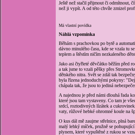
J
eště než stačil přijmout či odmítnout, č
než ji vypít. A od této chvíle zmizel pr
Má vlastní povídka
Náhlá vzpomínka
Běhám s prachovkou po bytě a automati
dávno minulého času, kde se vzala tu se 
teplem a štěstím ničím nezkaleného děts
Jako asi čtyřleté děvčátko běžím před r
a tak jsme to vzali pěšky přes Stromovk
dětského nitra. Svět se zdál tak bezpeč
byla řízena jednoduchými pokyny: "Dej 
chápala tak, že jsou to jediná nebezpeče
A najednou je před námi dlouhá řada kou
které jsou tam vystaveny. Co tam je vš
srdcí, roztodivných lízátek a cukrovine
vaty, růžové hebké ohromné koule na špej
O kus dál mě zaujme střelnice, plná bare
malý lehký míček, pružně se pohupující
plynem, které vypuštěné z rukou se vzn