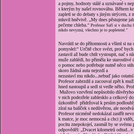
a pojmy, hodnoty stálé a uznávané s ne
s kterým by našel rovnováhu. Během krát
zapletl se do debaty s jiným strýcem, z 
mluvil hněvivě. „My dnes pěstujeme jabl
pečeme chleba.“
Profesor Safí si v duchu 
nikdo nevyzná, všechno je to popletené.“
Navrátil se do přítomnosti a všiml si n
pomyslel:“ Určitě chce svézt, proč bych
zastavil až bude chtít vystoupit, nač s
muže zahlédl, ho přiměla ke starostlivé
o pomoc nebo potřebuje nutně něco stih
skoro žádná auta nejezdí a
nezastaví mu nikdo...nebuď jako ostatní.
Profesor zabrzdil a zacouval zpět k muži,
hned nastoupil a sedl si vedle něho. Profe
Mužovo vzevření nepůsobilo důvěryhodně
v nich podezřele zablesklo a celkový do
úzkostlivě přidržoval k prsům podlouhlý
zíral na balíček s nedůvěrou, ale neodváž
Profesor nicméně nedokázal zastřít nevo
k matce, je moc nemocná a chci ji vidět
pocitu znepokojeí, zasmál by se svému
odpověděl: „Dvacet kilometrů odtud...v 