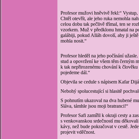
Profesor mužovi hněvivě řekl:“ Vystup, 
Chtěl otevřít, ale jeho ruka nemohla nah
celou dobu tak pečlivě třímal, ten se ro
vzorkem. Muž v předklonu hmatal na po
galábiji, pokud Alláh dovolí, aby ji ještě
mohla nosit.“
Profesor hleděl na jeho počínání užasle
stud a opovržení ke všem těm černým my
k tak nepřirozenému chování k člověku
pojedeme dál.“
O
bjevila se cedule s nápisem Kafar Dijá
Nebohý spolucestující si hlasitě pochval
S pohnutím ukazoval na dva hubené muže
Sláva, támhle jsou moji bratranci!“
Profesor Safi zamířil k okraji cesty a zas
s venkovanskou srdečností mu děkovali za
kávy, než bude pokračovat v cestě. Jede
projevit vděčnost.