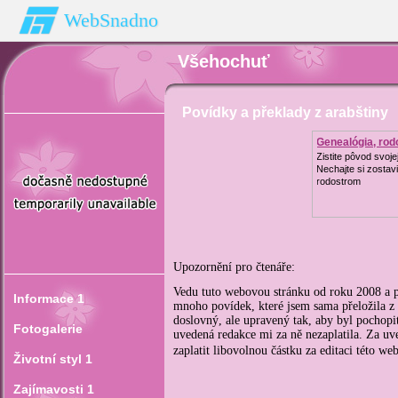
WebSnadno
Všehochuť
Povídky a překlady z arabštiny
Genealógia, ro
Zistite pôvod svoje
Nechajte si zostavi
rodostrom
Upozornění pro čtenáře:
Vedu tuto webovou stránku od roku 2008 a po
Informace 1
mnoho povídek, které jsem sama přeložila z 
doslovný, ale upravený tak, aby byl pochopit
Fotogalerie
uvedená redakce mi za ně nezaplatila.
Za uv
zaplatit libovolnou částku za editaci této we
Životní styl 1
Zajímavosti 1