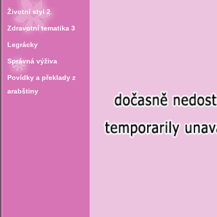
Životní styl 2
Zdravotní tematika 3
Legrácky
Správná výživa
Povídky a překlady z
arabštiny