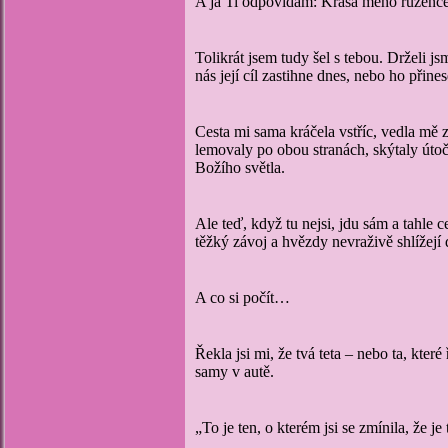
A já Ti odpovídám: Krása mého růžence 
Tolikrát jsem tudy šel s tebou. Drželi js
nás její cíl zastihne dnes, nebo ho přine
Cesta mi sama kráčela vstříc, vedla mě 
lemovaly po obou stranách, skýtaly útoči
Božího světla.
Ale teď, když tu nejsi, jdu sám a tahle
těžký závoj a hvězdy nevraživě shlížejí 
A co si počít…
Řekla jsi mi, že tvá teta – nebo ta, kter
samy v autě.
„To je ten, o kterém jsi se zmínila, že j