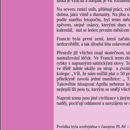
láska je vzácná a naopak je víc rozšířena 
Na severu zmizí sníh, přilétají ptáci,
dubna, jako vůně a diamanty. Na jihu u 
podle starého letopočtu, byl tento m
zpěvem, stejné oslavy, kterými dnes 
kalendář, stal se leden prvním měsícem 
Francie byla první zemí, která začal
nedozvěděli, a tak dlouhá léta oslavoval
Přestože již všichni znají skutečnost, t
nastražování léček. Ve Francii tento de
rybky s napsanými satirickými slovy. Te
ve třídě náhle ukáže na strop a zvol
kolegu: „Víš, že nám snížili plat o 50
přítelkyně zavolá jedné manželce: „ 
Takovéhle hlouposti Aprílu neberou kon
nejlepší lži jsou ty, kterým se smějí všichn
Naproti tomu jsou jiné civilizace s jiným
naděj, pociťují oddanost a navzájem se 
Povídka byla uveřejněna v časopisu 