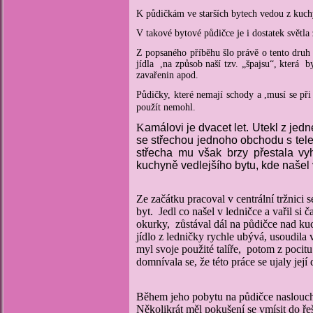
K půdičkám ve starších bytech vedou z kuch
V takové bytové půdičce je i dostatek světl
Z popsaného příběhu šlo právě o ten
jídla ,
na způsob naší tzv. „špajsu“, která 
zavařenin apod.
Půdičky, které nemají schody a ,musí se př
použít nemohl.
K
amálovi je dvacet let. Utekl z jedn
se střechou jednoho obchodu s tele
střecha mu však brzy přestala v
kuchyně vedlejšího bytu, kde našel 
Ze začátku pracoval v centrální tržnici
byt. Jedl co našel v ledničce a vařil si 
okurky, zůstával dál na půdičce nad k
jídlo z ledničky rychle ubývá, usoudila v
myl svoje použité talíře, potom z poci
domnívala se, že této práce se ujaly její
Během jeho pobytu na půdičce nasloucha
Několikrát měl pokušení se vmísit do ře