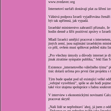
www.zvedavec.org
Internetoví surfaři dostávají plat za šíření 
Vášnivá podpora Izraeli vyjadřována čtenář
být tak upřímná, jak vypadá.
Izraelské ministerstvo zahraničí přiznalo, ž
hodin denně a šířit pozitivní zprávy o Izraeli
Mladí Izraelci umějící pracovat s internetem
jiných zemí, jsou najímání izraelským minist
co píší, ovšem musí splňovat pohled státu Iz
„Pro všechny úmysly a důvody internet je di
jinak ztratíme sympatie publika,“ řekl Ilan
Existence „internetového válečného týmu“ př
tisíc dolarů určena pro první část projektu s t
Tým bude spadat pod už existující velké odděl
„veřejné vysvětlení“, spíše se ale hodí pojm
také více utajena spolupráce s řadou soukromý
V interview s ekonomickými novinami Calcali
pracovat skrytě.
„Naši lidé se nepředstaví 'ahoj, já jsem z odd
„Dokonce se ani nebudou tvářit jako Izraelci