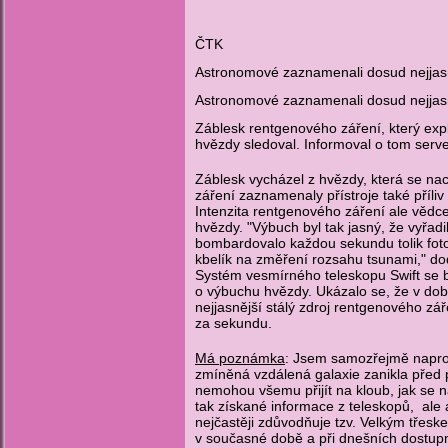
ČTK
Astronomové zaznamenali dosud nejja
Astronomové zaznamenali dosud nejjas
Záblesk rentgenového záření, který explo
hvězdy sledoval. Informoval o tom serv
Záblesk vycházel z hvězdy, která se nac
záření zaznamenaly přístroje také příliv 
Intenzita rentgenového záření ale věd
hvězdy. "Výbuch byl tak jasný, že vyřadi
bombardovalo každou sekundu tolik foton
kbelík na změření rozsahu tsunami," do
Systém vesmírného teleskopu Swift se b
o výbuchu hvězdy. Ukázalo se, že v době
nejjasnější stálý zdroj rentgenového zá
za sekundu.
Má poznámka
: Jsem samozřejmě napro
zmíněná vzdálená galaxie zanikla před p
nemohou všemu přijít na kloub, jak se 
tak získané informace z teleskopů, ale 
nejčastěji zdůvodňuje tzv. Velkým třes
v současné době a při dnešních dostup