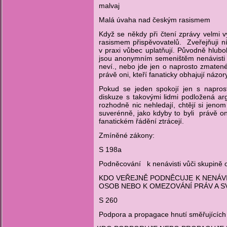
malvaj
Mal
á úvaha nad českým rasismem
Když se někdy při čtení zprávy velmi
rasismem přispěvovatelů. Zveřejňuji ní
v praxi vůbec uplatňují. Původně hlubo
jsou anonymním semeništěm nenávisti te
neví., nebo jde jen o naprosto zmatené
právě oni, kteří fanaticky obhajují ná
Pokud se jeden spokojí jen s napros
diskuze s takovými lidmi podložená ar
rozhodně nic nehledají, chtějí si jeno
suverénně, jako kdyby to byli právě on
fanatickém řádění ztrácejí.
Zmíněné zákony:
S 198a
Podn
ěcování
k nenávisti vůči skupině
KDO VEŘEJNĚ PODNĚCUJE K NENÁVI
OSOB NEBO K OMEZOVÁNÍ PRÁV A SVOB
S 260
Podpora a propagace hnutí směřujících 