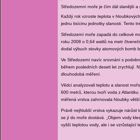
Středozemní moře je čím dál slanější a r
Každý rok vzroste teplota v hloubkových
jednu tisícinu jednotky slanosti. Tento t
Středozemí moře zapadá do celkové moz
roku 2008 o 0,64 wattů na metr čtverečn
dodal výbuch stovky atomových bomb 
Ve Středozemí navíc srovnání s podobný
během posledních deseti let zrychlují.
dlouhodobá měření.
Vědci analyzovali teplotu a slanost moř
600 metrů, kterou tvoří voda z Atlantiku
měřená vrstva zahrnovala hloubky větší
Právě nejhlubší vrstva vykazuje nárůst t
se jí do moře dostává. „Objem vody kles
vyšší teplotou vody, ale i se vzrůstající 