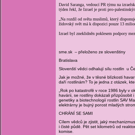
David Saranga, vedoucí PR týmu na izraelsk
týden řekl, že Izrael je proti pro-palestins
„Na rozdíl od světa muslimů, který disponuje
židovský svět má k dispozici pouze 13 milio
Izrael byl zneklidněn poklesem podpory mez
sme.sk – přeloženo ze slovenštiny
Bratislava
Slovenští vědci odhalují sílu rostlin u Č
Jak je možné, že v těsné blízkosti hav
daří rostlinám? To je jedna z otázek, kte
„Rok po katastrofě v roce 1986 byly v ok
havárii, se rostliny dokázali přizpůsob
genetiky a biotechnologií rostlin SAV M
elektrárny je bujný porost mladých str
CHRÁNÍ SE SAMI
Cílem vědců je zjistit, jaký mechanizmus s
i čisté půdě. Pět set kilometrů od reakto
komise.