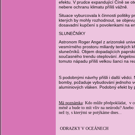
efektu. V prudce expandující Číně se o
nebere ochranu klimatu příliš vážně.
Situace vyburcovala k činnosti politiky 
kterých by mohly rozhodnout, se objevuj
dosavadní kupčení s povolenkami na emi
SLUNEČNÍKY
Astronom Roger Angel z arizonské univ
vesmírného prostoru miliardy tenkých k
slunečníků. Objem dopadajících paprsků 
současného trendu oteplování. Angelova
tomuto nápadu příliš velkou šanci na rea
S podobnými návrhy přišli i další vědci.
bomby, požaduje vybudování jednoho vel
aluminiových vláken. Podobný efekt by 
Má poznámka
: Kdo může předpokládat, v co
méně a bude to mít vliv na neúrodu? Anebo 
než ty, s kterými se potýkáme dnes...
ODRAZKY V OCEÁNECH