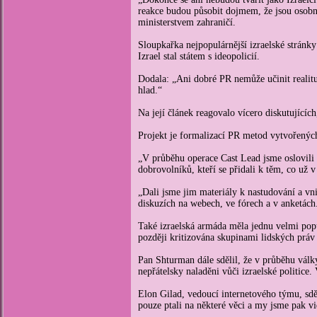
reakce budou působit dojmem, že jsou osobn
ministerstvem zahraničí.
Sloupkařka nejpopulárnější izraelské stránky
Izrael stal státem s ideopolicií.
Dodala: „Ani dobré PR nemůže učinit realit
hlad.“
Na její článek reagovalo vícero diskutujících
Projekt je formalizací PR metod vytvořenýc
„V průběhu operace Cast Lead jsme oslovili 
dobrovolníků, kteří se přidali k těm, co už
„Dali jsme jim materiály k nastudování a vnit
diskuzích na webech, ve fórech a v anketách
Také izraelská armáda měla jednu velmi pop
později kritizována skupinami lidských práv
Pan Shturman dále sdělil, že v průběhu války
nepřátelsky naladěni vůči izraelské politice
Elon Gilad, vedoucí internetového týmu, sdě
pouze ptali na některé věci a my jsme pak vid