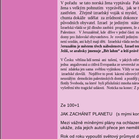
V pořadu se tato norská žena vyptávala Pale
žena s velkým pohnutím vyprávěla, jak se to
zastřelen. Zřejmě izraelský voják si myslel
chunta dokáže udělat za zrůdnosti dokonce s
původních obyvatel. Izrael je jediným státe
Izraelská vládá se již dlouho zaobírá programem, že a
Palestince. V Jeruzalémě, kde dříve v jedné části mě
domy pro židovské obyvatelstvo. Je rovněž jediným 
není sezdán, ani když mají děti. Izraelská vláda ne
J
eruzalém je městem třech náboženství, Izrael t
Ježíš, se arabsky jmenuje „Bét lahm“ a leží právě
V Česku většina lidí nemá ani tušení, v jakých otře
jedna angažovaná a citlivá Evropanka ze severeské z
není zdaleka jen sama světlou vyjímkou. Vždy se naše
izraelské zlovůli. Nejdříve to proti kácení olivovýc
neustálým demolicím palestinských domů a později prot
flotily Svoboda, na které byli příslušníci mnoha nár
vyšetření této tragické udáosti. Noticka na konec: Z
Ze 100+1
JAK ZACHÁNIT PLANETU (s mými kom
Mezi vážně míněnými plány na ochlazení
ukáže, zda jejich autoři přece jen neměl
Rok od roku vypouští světový průmysl do