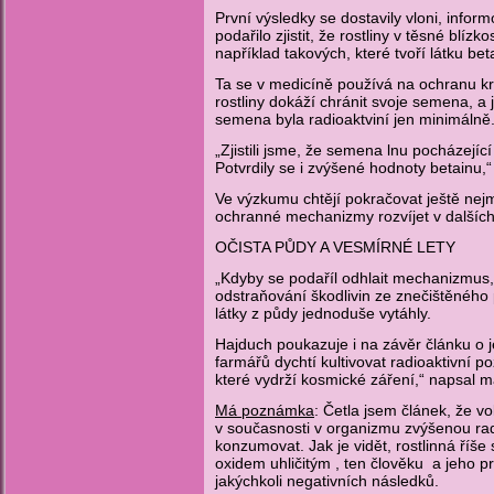
První výsledky se dostavily vloni, info
podařilo zjistit, že rostliny v těsné blí
například takových, které tvoří látku bet
Ta se v medicíně používá na ochranu krve
rostliny dokáží chránit svoje semena, a
semena byla radioaktviní jen minimálně. D
„Zjistili jsme, že semena lnu pocházející
Potvrdily se i zvýšené hodnoty betainu
Ve výzkumu chtějí pokračovat ještě nej
ochranné mechanizmy rozvíjet v dalších g
OČISTA PŮDY A VESMÍRNÉ LETY
„Kdyby se podaříl odhlait mechanizmus, ja
odstraňování škodlivin ze znečištěného p
látky z půdy jednoduše vytáhly.
Hajduch poukazuje i na závěr článku o je
farmářů dychtí kultivovat radioaktivní
které vydrží kosmické záření,“ napsal 
Má poznámka
: Četla jsem článek, že vo
v současnosti v organizmu zvýšenou rad
konzumovat. Jak je vidět, rostlinná říš
oxidem uhličitým , ten člověku a jeho p
jakýchkoli negativních následků.