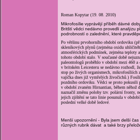
Roman Kopytar (19. 08. 2010)
Mikrofosílie vyprávějí příběh dávné dob
Britští vědci nedávno provedli analýzu 
podrobností o zalednění, které pravděpo
Po většinu prvohorního období ordoviku (př
skleníkových plynů (zejména oxidu uhličitého
atmosférických podmínek, zejména teploty a 
tohoto období stalo. V současné době nejuzn
paleontologů proběhlo v období mezi
460 a 
v britském Leicesteru se nedávno rozhodl, že
stop po živých organismech, mikrofosíliích
vajíčka dnes již vymřelých živočichů.) Fo
pozdního ordoviku. Vědci se proto pokusili 
v období zvaném Hirnantian, během něhož do
naznačil změnu polohy tzv. polární fronty, 
jejich zjištění se tato linie posunula v obdo
poslední velké době ledové.
Menší upozornění - Byla jsem delší čas
různých rubrik dávat a také brzy přelo