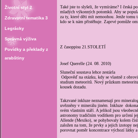
Také jste to slyšeli, že vymíráme? I česká p
Životní styl 2
mladých výkonných potomků. Aby se populace
za ty, které děti mít nemoohou. Jenže tomu
Zdravotní tematika 3
kdo se k nám přistěhuje. Zaprvé pomůže oml
Legrácky
Správná výživa
Z časoppisu 21.STOLETÍ
Povídky a překlady z
arabštiny
Josef Querelle (24. 08. 2010)
Sluneční soustava lehce zestárla
Odpověď na otázku, kdy se vlastně z obrovi
studium meteoritů. Nový průzkum meteoritu
kousek dozadu.
Takzvané inkluze neznamenají pro mineraloga
uvězněny v minerálu jiném. Inkluze dokona
svém vlastním stáří. A jelikož jsou všeobecn
astronomy tradičním vodítkem pro určení je
Allende (Mexiko), se pohybovaly kolem čísla
založen na tom, že prvky a jejich izotopy nej
porovnat poměr koncentrace výchozí látky a 