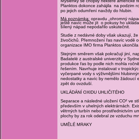
Myšlenky se chopily některé americké fi
Planktos dokonce zahájila na podzim roku
po jejich odumření navždy do hlubin.
Má poznámka:
opravdu „ohromný nápad, 
ještě navíc může jít o pokusy ho ukláda
šílený nápad nepodařilo uskutečnit.
Studie z nedávné doby však ukazují, že
živočichů. Přemnožení řas navíc vodě od
organizace IMO firma Planktos ukončila 
Stejným směrem však pokračují jiní, nap
Badatelé z australské univerzity v Syd
produkce řas by podle nich mohla ročně
řešením. Navrhuje instalovat v tropický
vyčerpané vody s výživnějšími hlubinný
nedostatky a navíc by nemělo žádoucí ef
zpět do ovzduší.
UKLÁDÁNÍ OXIDU UHLIČITÉHO
Separace a následné uložení CO² ve stla
především v uhelných elektrárnách. Exist
větrných turbín nebo prostřednictvím um
plochy by za rok odebral ze vzduchu mn
UMĚLÉ MRAKY