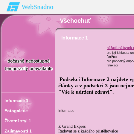
WebSnadno
Všehochuť
Informace 1
nářadí-nábytek 
zahradu
pro její lehkou a 
údržbu
pro pohodlný odpo
relaxaci
Podsekci Informace 2 najdete vp
články a v podsekci 3 jsou nejno
"Vše k udržení zdraví".
Informace 1
Fotogalerie
Informace
Životní styl 1
Z Grand Expres
Zajímavosti 1
Radovat se z každého přistěhovalce