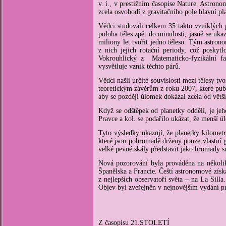
v. i., v prestižním časopise Nature. Astron
zcela osvobodí z gravitačního pole hlavní pl
Vědci studovali celkem 35 takto vzniklých 
poloha těles zpět do minulosti, jasně se uk
miliony let tvořit jedno těleso. Tým astro
z nich jejich rotační periody, což poskyt
Vokrouhlický z Matematicko-fyzikální fa
vysvětluje vznik těchto párů.
Vědci našli určité souvislosti mezi tělesy 
teoretickým závěrům z roku 2007, které pub
aby se později úlomek dokázal zcela od větš
Když se odštěpek od planetky oddělí, je je
Pravce a kol. se podařilo ukázat, že menší ú
Tyto výsledky ukazují, že planetky kilometr
které jsou pohromadě drženy pouze vlastní 
velké pevné skály představit jako hromady su
Nová pozorování byla prováděna na několika
Španělska a Francie. Čeští astronomové získ
z nejlepších observatoří světa – na La Sill
Objev byl zveřejněn v nejnovějším vydání p
Z časopisu 21.STOLETÍ