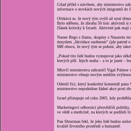
Gilad přišel s návrhem, aby ministerstvo zah
informace o stovkách nových imigrantů do I
Očekává se, že nový tým zvýši už nyní těsno
Bylo sděleno, že zhruba 50 tisíc aktivistů s
článek kriticky k Izraeli. Aktivisté pak ma
Nasser Rego z Ilamu, skupiny z Nazaretu moni
úmyslem „likvidace osobnosti“ (jde patrně o
Měl obavu, že nový tým se pokusí, aby takov
„Pokud tito lidé budou vystupovat jako někd
kterých píší. Jejich snaha – a to je jasné – bu
Mluvčí ministerstva zahraničí Yigal Palmor n
ministerstvo věnuje novým médiím zvýšenou
Odmítl říci, který konkrétní komentář pana 
ministerstvo nepodnikne žádné akce proti tě
Izrael přistupuje od roku 2005, kdy proběhl
Marketingoví odborníci přesvědčili politiky,
ve vědě a medicině, na kterých se podíleli Iz
Pan Shturman řekl, že jeho lidé budou usilova
kvalitě životního prostředí a humanitě.