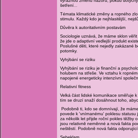
výraznou změnu názoru, pokud dotyčný
šetření...
Témata klimatické změny a ropného zlomu
stimulu. Každý kdo je nejhlasitější, ne
Důvěra k autoritativním postavám
Sociologie uznává, že máme sklon věřit 
že jde o adaptivní vedlejší produkt exis
Poslušné děti, které nejedly zakázané b
potomky.
Vyhýbání se riziku
Vyhýbání se riziku je finanční a psychol
holubem na střeše. Ve vztahu k ropnému
napojené energeticky intenzívní společn
Relativní fitness
Velká část lidské komunikace směřuje k d
tím se druzí snaží dosáhnout toho, abyc
Podobně ti, kdo se domnívají, že máme 
povede k 'vnímanému' poklesu statusu je
za několik let přijde roční pokles těžb
jsou relativně neměnné a nová fakta podp
neštěstí. Podobně nová fakta odporujíc
Sebeklam