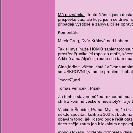
Má poznámka
: Tento článek jsem dost
příspěvků čas, ale když jsem se dříve n
připadají výstižné a zabývající se opr
Komentáře
Mirek Grog, Dvůr Králové nad Labem
Tak si myslím,že HOMO sapiens(consumen
prostředí!(unikající ropa-do moře, káce
Arktidě a na Aljašce, (bude se i tam op
Čína,Indie,ti všichni chtějí v "konsumní
se USKROVNIT,v tom je problém "bohatý
"modrý",atd...
Tomáš Veníček , Písek
Za tenhle stav nemůžou rozhodně musli
chrlí z komínů veškeré nečistoty? To je 
Vladimír Šneider, Praha: Myslím, že tzv
někdo spočítat, kolik za 300 let bude na
obávám toho, jak lidstvo bude řešit otá
dnes spěje zatím jen k lokálním nepoko
mohou lokální incidenty rozhořet v další 