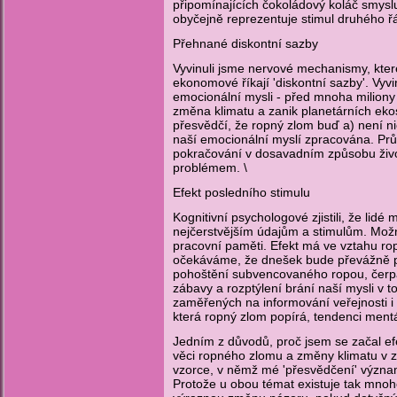
připomínajících čokoládový koláč smysl
obyčejně reprezentuje stimul druhého ř
Přehnané diskontní sazby
Vyvinuli jsme nervové mechanismy, kte
ekonomové říkají 'diskontní sazby'. Vyv
emocionální mysli - před mnoha miliony
změna klimatu a zanik planetárních eko
přesvědčí, že ropný zlom buď a) není n
naší emocionální myslí zpracována. Prů
pokračování v dosavadním způsobu život
problémem. \
Efekt posledního stimulu
Kognitivní psychologové zjistili, že li
nejčerstvějším údajům a stimulům. Možný
pracovní paměti. Efekt má ve vztahu rop
očekáváme, že dnešek bude převážně př
pohoštění subvencovaného ropou, čerp
zábavy a rozptýlení brání naší mysli v t
zaměřených na informování veřejnosti i 
která ropný zlom popírá, tendenci men
Jedním z důvodů, proč jsem se začal efe
věci ropného zlomu a změny klimatu v zá
vzorce, v němž mé 'přesvědčení' význam
Protože u obou témat existuje tak mno