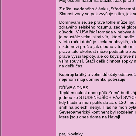
Můj osobní názor na otázku: Jak je to 
Z níže uvedeného článku „Středozemní mo
Slanost vody se pak zvyšuje s tím, jak s
Domnívám se, že právě tohle může být t
zdravého selského rozumu, žádné globál
důvodu. V USA řádí tornáda v nebývalé 
je neustále velmi silný vítr, který po
v této roční době je zcela neobvyklá, a 
nikdo neví proč a jak dlouho v tomto mi
právě tato okolnost může podstatně zpom
právě vyšší teploty, ale co když právě
vším souvisí. Stačí delší činnost sopky
na delší čas.
Kopíruji krátký a velmi důležitý odstaveč
nejenom moji domněnku potvrzuje:
DŘÍVE A DNES
Teplá minulost obou pólů Země budí zá
jednou ze STUDENĚJŠÍCH FÁZÍ SVÝCH DĚJ
kdy hladina moří poklesla až o 120 metr
sníh na pólech nebyl. Hladina moří byl
Severoamerický kontinent byl rozdělen n
které jsou dnes doma na Havaji
pst, Novinky