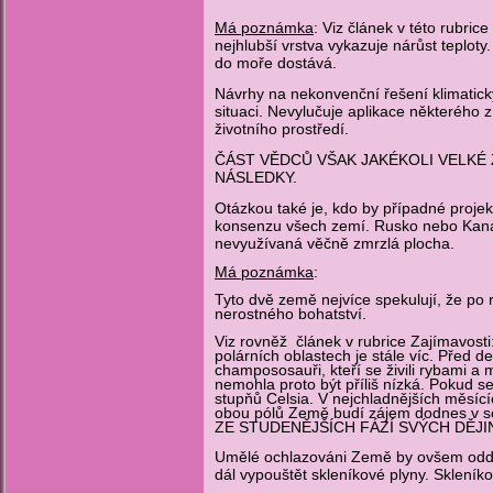
Má poznámka
: Viz článek v této rubrice 
nejhlubší vrstva vykazuje nárůst teploty
do moře dostává.
Návrhy na nekonvenční řešení klimatic
situaci. Nevylučuje aplikace některého 
životního prostředí.
ČÁST VĚDCŮ VŠAK JAKÉKOLI VELK
NÁSLEDKY.
Otázkou také je, kdo by případné proje
konsenzu všech zemí. Rusko nebo Kana
nevyužívaná věčně zmrzlá plocha.
Má poznámka
:
Tyto dvě země nejvíce spekulují, že po 
nerostného bohatství.
Viz rovněž článek v rubrice Zajímavosti:
polárních oblastech je stále víc. Před de
champososauři, kteří se živili rybami a m
nemohla proto být příliš nízká. Pokud se
stupňů Celsia. V nejchladnějších měsící
obou pólů Země budí zájem dodnes v
ZE STUDENĚJŠÍCH FÁZÍ SVÝCH DĚJI
Umělé ochlazováni Země by ovšem oddál
dál vypouštět skleníkové plyny. Sklení