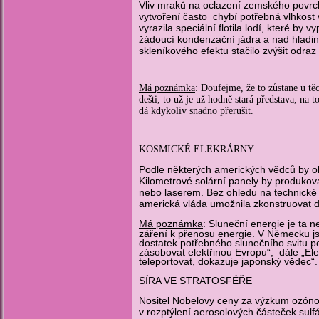
Vliv mraků na oclazení zemského povrch
vytvoření často chybí potřebná vlhkos
vyrazila speciální flotila lodí, které b
žádoucí kondenzační jádra a nad hladino
skleníkového efektu stačilo zvýšit odraz
Má poznámka
: Doufejme, že to zůstane u tě
dešti, to už je už hodně stará představa, na 
dá kdykoliv snadno přerušit.
KOSMICKÉ ELEKRÁRNY
Podle některých amerických vědců by oh
Kilometrové solární panely by produkov
nebo laserem. Bez ohledu na technické p
americká vláda umožnila zkonstruovat d
Má poznámka
:
Sluneční energie je ta n
záření k přenosu energie. V Německu js
dostatek potřebného slunečního svitu p
zásobovat elektřinou Evropu“, dále „
Ele
teleportovat, dokazuje japonský vědec“.
SÍRA VE STRATOSFÉŘE
Nositel Nobelovy ceny za výzkum ozónov
v rozptýlení aerosolových částeček sul