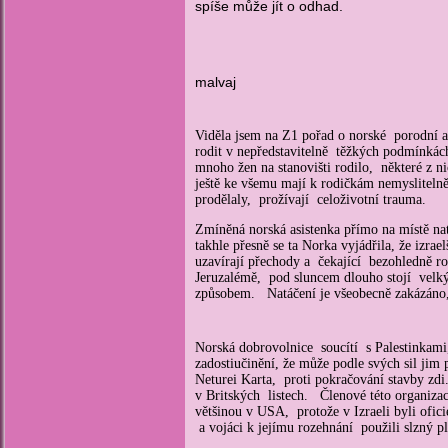
spíše může jít o odhad.
malvaj
Viděla jsem na Z1 pořad o norské porodní a
rodit v nepředstavitelně těžkých podmínkách.
mnoho žen na stanovišti rodilo, některé z n
ještě ke všemu mají k rodičkám nemyslitel
prodělaly, prožívají celoživotní trauma.
Zmíněná norská asistenka přímo na místě natá
takhle přesně se ta Norka vyjádřila, že izrae
uzavírají přechody a čekající bezohledně ro
Jeruzalémě, pod sluncem dlouho stojí velký 
způsobem. Natáčení je všeobecně zakázáno, al
Norská dobrovolnice soucítí s Palestinkami
zadostiučinění, že může podle svých sil jim
Neturei Karta, proti pokračování stavby zdi
v Britských listech. Členové této organizace
většinou v USA, protože v Izraeli byli ofi
a vojáci k jejímu rozehnání použili slzný p