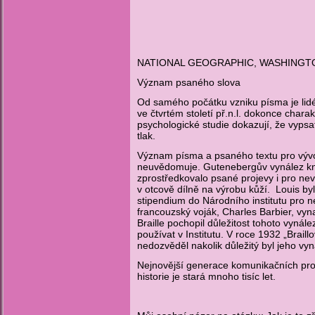
NATIONAL GEOGRAPHIC, WASHINGTON, 
Význam psaného slova
Od samého počátku vzniku písma je lidé p
ve čtvrtém století př.n.l. dokonce charak
psychologické studie dokazují, že vypsa
tlak.
Význam písma a psaného textu pro vývoj 
neuvědomuje. Gutenebergův vynález knih
zprostředkovalo psané projevy i pro ne
v otcově dílně na výrobu kůží. Louis byl 
stipendium do Národního institutu pro ne
francouzský voják, Charles Barbier, vyna
Braille pochopil důležitost tohoto vyná
používat v Institutu. V roce 1932 „Brai
nedozvěděl nakolik důležitý byl jeho vyn
Nejnovější generace komunikačních prost
historie je stará mnoho tisíc let.