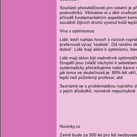
Součástí přesvědčivosti pro ostatní je 
podvodníků. Všímáme si u dětí zrudnutí,
přírodě fundamentálním aspektem komuni
sociálně žijících druhů vyvinul kvůli l
Víra v optimismus
Lidé, kteří nahlas hovoří o rizicích ro
preferovali výraz 'realisté'. Od raného dě
dobré'. Lidé mají sklon k optimismu, kt
Lidé mají sklon být nadměrně optimističt
Dospělí jsou zvlášť náchylní k sebeklamu
systematicky přeceňujeme naše šance n
jak tomu ve skutečnosti je. 88% lidí věř
lepší než průměrný profesor, atd.
Seznámit se s problematikou ropného zl
z jejich důsledků, nicméně nepochybně
Novinky.cz
Země bude za 300 let pro lidi neobyvatel