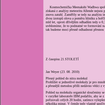
Kosmochemička
Meenakshi Wadhwa spolu 
získaná z analýzy meteoritu Allende nejsou p
znovu zatuhl. Zaměřily se tedy na analýzu 
dvou izotopů olova a poměru hliníku a hořčí
mld let, oproti dřívějším odhadům tedy o 0,
uvědomíme, že to podstatné ve formování naší
tak budeme moci přesně odhadnout přesnou 
Z časopisu 21.STOLETÍ
Jan Weyer (23. 08. 2010)
Přesný pohled do nitra molekul
Prohlížet si jednotlivé molekuly je pro mno
a přesnější metodou přišli nedávno vědci z
Pohled na molekulu organické sloučeniny se
v curyšké laboratoře IBM podařilo, aby se 
pořizovali celých 20 hodin, zatímco vylepše
několika minut. V čemže tedy vlastně spočí