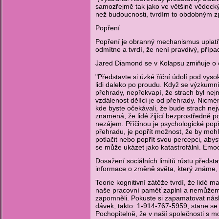
samozřejmě tak jako ve většině vědeckých
než budoucnosti, tvrdím to obdobným zp
Popření
Popření je obranný mechanismus uplatňov
odmítne a tvrdí, že není pravdivý, pří
Jared Diamond se v Kolapsu zmiňuje o ch
"Představte si úzké říční údolí pod vy
lidi daleko po proudu. Když se výzkumníc
přehrady, nepřekvapí, že strach byl nejm
vzdálenost dělící je od přehrady. Nicméně
kde byste očekávali, že bude strach nejvě
znamená, že lidé žijící bezprostředně pod 
nezájem. Příčinou je psychologické popř
přehradu, je popřít možnost, že by mo
potlačit nebo popřít svou percepci, abys
se může ukázet jako katastrofální. Emoce
Dosažení sociálních limitů růstu předst
informace o změně světa, který známe, s
Teorie kognitivní zátěže tvrdí, že lidé
naše pracovní paměť zaplní a nemůžeme
zapomněli. Pokuste si zapamatovat násled
dávek, takto: 1-914-767-5959, stane s
Pochopitelně, že v naší společnosti s mo