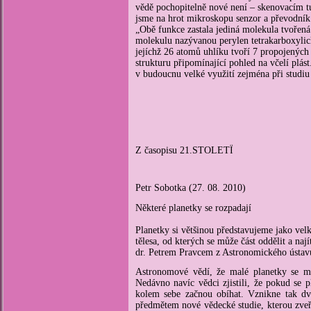
vědě pochopitelně nové není – skenovacím
jsme na hrot mikroskopu senzor a převodník
„Obě funkce zastala jediná molekula tvořen
molekulu nazývanou perylen tetrakarboxyli
jejíchž 26 atomů uhlíku tvoří 7 propojených
strukturu připomínající pohled na včelí plást
v budoucnu velké využití zejména při studi
Z časopisu 21.STOLETÏ
Petr Sobotka (27. 08. 2010)
Některé planetky se rozpadají
Planetky si většinou představujeme jako vel
tělesa, od kterých se může část oddělit a n
dr. Petrem Pravcem z Astronomického ústa
Astronomové vědí, že malé planetky se mo
Nedávno navíc vědci zjistili, že pokud se p
kolem sebe začnou obíhat. Vznikne tak dvo
předmětem nové vědecké studie, kterou zve