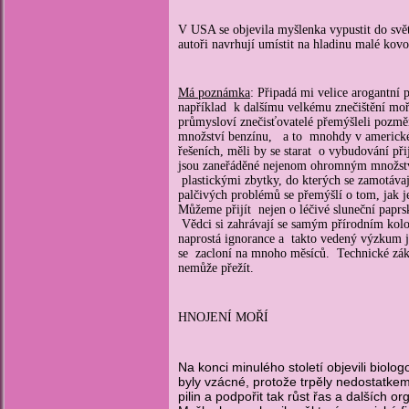
V USA se objevila myšlenka vypustit do svě
autoři navrhují umístit na hladinu malé kov
Má poznámka
: Připadá mi velice arogantní 
například k dalšímu velkému znečištění moř
průmysloví znečisťovatelé přemýšleli pozměni
množství benzínu, a to mnohdy v americk
řešeních, měli by se starat o vybudování př
jsou zaneřáděné nejenom ohromným množství n
plastickými zbytky, do kterých se zamotávaj
palčivých problémů se přemýšlí o tom, jak j
Můžeme přijít nejen o léčivé sluneční paprs
Vědci si zahrávají se samým přírodním kolo
naprostá ignorance a takto vedený výzkum je
se zacloní na mnoho měsíců. Technické zákr
nemůže přežít.
HNOJENÍ MOŘÍ
Na konci minulého století objevili bio
byly vzácné, protože trpěly nedostatke
pilin a podpořit tak růst řas a dalších