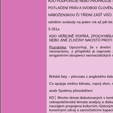
KDO PODPORUJE NEBO PROPAGUJE HN
POTLAČENÍ PRÁV A SVOBOD ĆLOVĚKA
NÁBOŽENSKOU ČI TŘÍDNÍ ZÁŚŤ VŮČI JI
odnětím svobody na jeden rok až pět let
S 261a
KDO VEŘEJNĚ POPÍRÁ, ZPOCHYBŇU
NEBO JINÉ ZLOČINY NACISTŮ PROTI LID
Poznámka
: Upozorňuji, že v dnešn
neonacismu, z příspěvků je naprosto 
arogantními stoupenci neonacistických
Britsk
é listy – převzato z anglického tis
Co spojuje změnu klimatu, ropný zlom, 
aneb Systémy přesvědčení
KD
Mnoho témat diskutovaných v tomto
│
celospolečenská témata analýzy a disku
navzájem propojena kulturním růstovým
konečnými zdroji a samočistícími kapacit