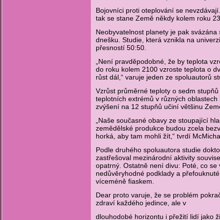
Bojovníci proti oteplování se nevzdávaj
tak se stane Země někdy kolem roku 230
Neobyvatelnost planety je pak svázána s
dnešku. Studie, která vznikla na univer
přesností 50:50.
„Není pravděpodobné, že by teplota vzros
do roku kolem 2100 vzroste teplota o dv
růst dál,“ varuje jeden ze spoluautorů 
Vzrůst průměrné teploty o sedm stupňů 
teplotních extrémů v různých oblastech 
zvýšení na 12 stupňů učiní většinu Země
„Naše současné obavy ze stoupající hla
zemědělské produkce budou zcela bezvýz
horká, aby tam mohli žít,“ tvrdí McMicha
Podle druhého spoluautora studie dokto
zastřešoval mezinárodní aktivity souvise
opatrný. Ostatně není divu: Poté, co se 
nedůvěryhodné podklady a přefouknuté č
víceméně fiaskem.
Dear proto varuje, že se problém pokrač
zdraví každého jedince, ale v
dlouhodobé horizontu i přežití lidí jako 