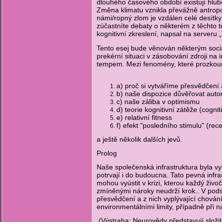
dlouhého časového období existují hlubo
Změna klimatu vznikla převážně antropo
námi/ropný zlom je vzdálen celé desítky l
zúčastníte debaty o některém z těchto 
kognitivní zkreslení, napsal na serveru
Tento esej bude věnován některým soci
prekérní situaci v zásobování zdroji na 
tempem. Mezi fenomény, které prozko
a) proč si vytváříme přesvědčen
b) naše dispozice důvěřovat auto
c) naše záliba v optimismu
d) teorie kognitivní zátěže (cognit
e) relativní fitness
f) efekt "posledního stimulu" (rec
a ještě několik dalších jevů.
Prolog
Naše společenská infrastruktura byla v
potrvají i do budoucna. Tato pevná infr
mohou vyústit v krizi, kterou každý živ
zmíněnými nároky neudrží krok.. V podst
přesvědčení a z nich vyplývající chován
environmentálními limity, případně při n
(Výstraha: Neurovědy představují složit