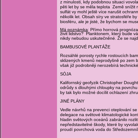
z minulosti, kdy podobnou situaci vovol
pěti let by se měla teplota Země snížit 
sulfát vy mohl ještě více narušit ochran
několik let. Obsah síry ve stratosféře 
biosféru, ale je jisté, že bychom se muse
Má poznámka
: Přímo horrová prognóza.
živit lidstvo? Planktonem, který bude v
nikdy nebudou uskutečněné. Že se najd
BAMBUSOVÉ PLANTÁŽE
Rozsáhlé porosty rychle rostoucích bamb
sklizených kmenů neprodyšně po zem by 
však již podrobněji nerozebírá technic
SÓJA
Kalifornský geofyzik Christopher Doughty
odrůdy s dlouhými chloupky na povrchu l
by tak bylo možné docílit ochlazení zhr
JINÉ PLÁNY
Vedle návrhů na prevenci oteplování se 
delegace na světové klimatologické konf
hladin světových oceánů zabránilo rozli
nepředstavitelné škody, které by vyvol
proudí povrchová voda do Středozemníh